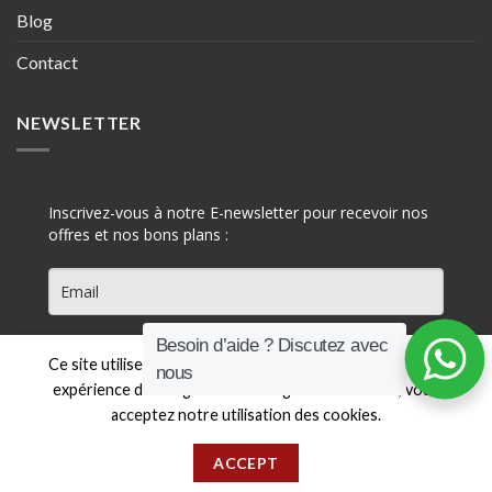
Blog
Contact
NEWSLETTER
Inscrivez-vous à notre E-newsletter pour recevoir nos
offres et nos bons plans :
Besoin d’aide ? Discutez avec
S'INSCRIRE
Ce site utilise des cookies pour vous offrir une meilleure
nous
expérience de navigation. En naviguant sur ce site, vous
acceptez notre utilisation des cookies.
ACCEPT
Copyright 2026 ©
DJENNI