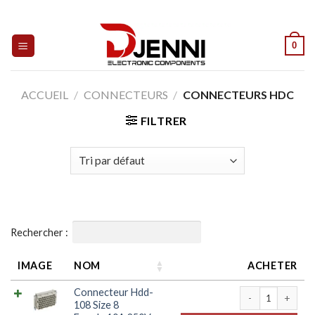
Skip
to
content
0
ACCUEIL
/
CONNECTEURS
/
CONNECTEURS HDC
FILTRER
Rechercher :
IMAGE
NOM
ACHETER
quantité de Con
Connecteur Hdd-
108 Size 8