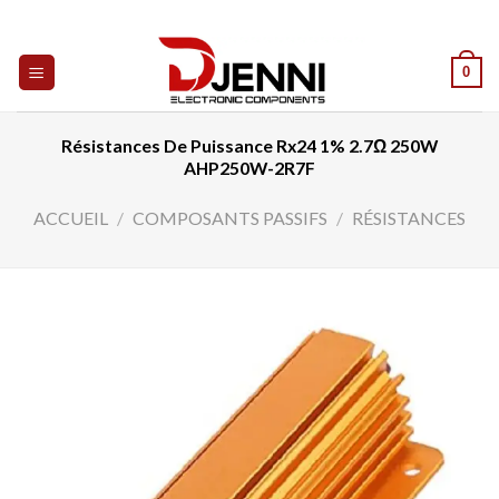
Skip
to
content
0
Résistances De Puissance Rx24 1% 2.7Ω 250W
AHP250W-2R7F
ACCUEIL
/
COMPOSANTS PASSIFS
/
RÉSISTANCES