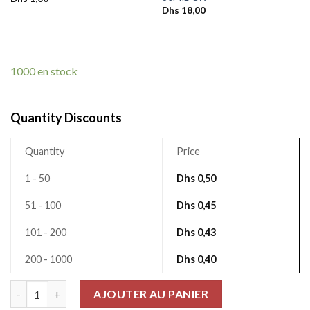
Dhs
18,00
1000 en stock
Quantity Discounts
Quantity
Price
1 - 50
Dhs
0,50
51 - 100
Dhs
0,45
101 - 200
Dhs
0,43
200 - 1000
Dhs
0,40
quantité de Led Smd couleur verte, package 0805 E6C0805UR
AJOUTER AU PANIER