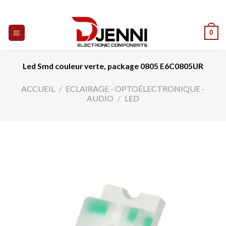
Skip
to
content
0
Led Smd couleur verte, package 0805 E6C0805UR
ACCUEIL
/
ECLAIRAGE - OPTOÉLECTRONIQUE -
AUDIO
/
LED