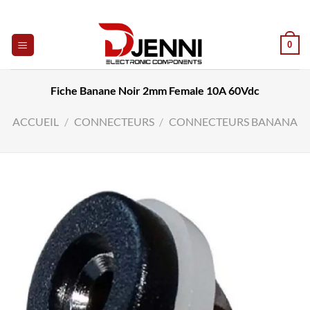
Skip
to
content
0
Fiche Banane Noir 2mm Female 10A 60Vdc
ACCUEIL
/
CONNECTEURS
/
CONNECTEURS BANANA