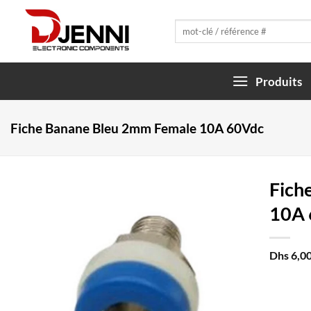
Skip
to
Recherche
pour :
content
Produits
Fiche Banane Bleu 2mm Female 10A 60Vdc
Fich
10A 
Dhs
6,0