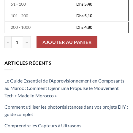
51 - 100
Dhs
5,40
101 - 200
Dhs
5,10
200 - 1000
Dhs
4,80
quantité de Fiche Banane Bleu 2mm Female 10A 60Vdc
AJOUTER AU PANIER
ARTICLES RÉCENTS
Le Guide Essentiel de l’Approvisionnement en Composants
au Maroc : Comment Djenni.ma Propulse le Mouvement
Tech « Made In Morocco »
Comment utiliser les photorésistances dans vos projets DIY :
guide complet
Comprendre les Capteurs à Ultrasons