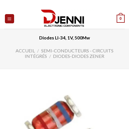
Skip
to
content
0
Diodes Ll-34, 1V, 500Mw
ACCUEIL
/
SEMI-CONDUCTEURS - CIRCUITS
INTÉGRÉS
/
DIODES-DIODES ZENER