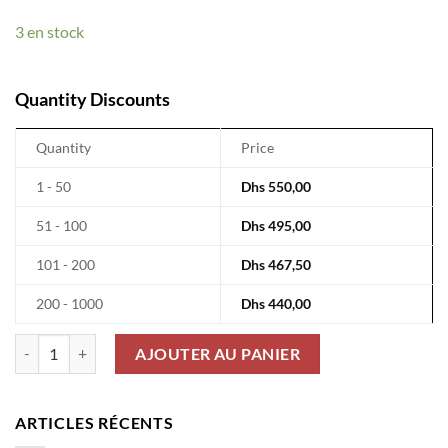
3 en stock
Quantity Discounts
Quantity
Price
1 - 50
Dhs
550,00
51 - 100
Dhs
495,00
101 - 200
Dhs
467,50
200 - 1000
Dhs
440,00
quantité de Résistances De Puissance Hs300 1% 2.7Ω 300W HS300-
AJOUTER AU PANIER
ARTICLES RÉCENTS