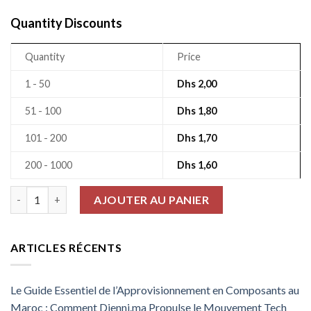
Quantity Discounts
Quantity
Price
1 - 50
Dhs
2,00
51 - 100
Dhs
1,80
101 - 200
Dhs
1,70
200 - 1000
Dhs
1,60
quantité de Résistance Smd 0805 1% 43Kω 125Mw RS-05K4302
AJOUTER AU PANIER
ARTICLES RÉCENTS
Le Guide Essentiel de l’Approvisionnement en Composants au
Maroc : Comment Djenni.ma Propulse le Mouvement Tech