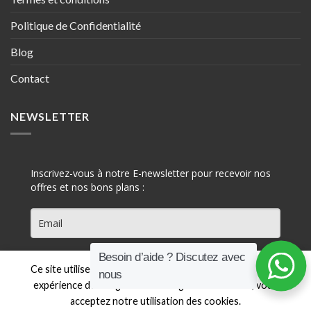
Politique de Confidentialité
Blog
Contact
NEWSLETTER
Inscrivez-vous à notre E-newsletter pour recevoir nos
offres et nos bons plans :
Besoin d’aide ? Discutez avec
S'INSCRIRE
Ce site utilise des cookies pour vous offrir une meilleure
nous
expérience de navigation. En naviguant sur ce site, vous
acceptez notre utilisation des cookies.