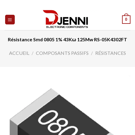
Skip
to
content
0
Résistance Smd 0805 1% 43Kω 125Mw RS-05K4302FT
ACCUEIL
/
COMPOSANTS PASSIFS
/
RÉSISTANCES