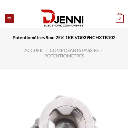
Skip
to
content
0
Potentiométres Smd 25% 1KR VG039NCHXTB102
ACCUEIL
/
COMPOSANTS PASSIFS
/
POTENTIOMETRES