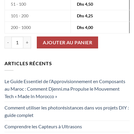
51 - 100
Dhs
4,50
101 - 200
Dhs
4,25
200 - 1000
Dhs
4,00
quantité de Inductance Smd 3.28A 22Uh 12X12X8MM 20% CDRH1
AJOUTER AU PANIER
ARTICLES RÉCENTS
Le Guide Essentiel de l’Approvisionnement en Composants
au Maroc : Comment Djenni.ma Propulse le Mouvement
Tech « Made In Morocco »
Comment utiliser les photorésistances dans vos projets DIY :
guide complet
Comprendre les Capteurs à Ultrasons