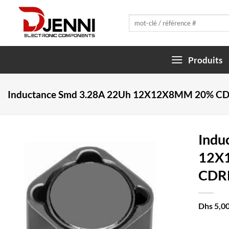
Skip
to
Recherche
pour :
content
Produits
Inductance Smd 3.28A 22Uh 12X12X8MM 20% 
Indu
12X
CDR
Dhs
5,0