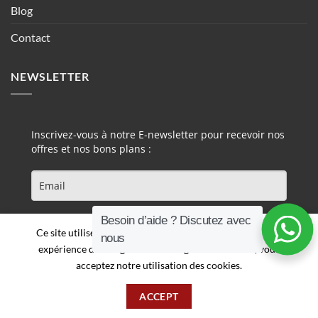
Blog
Contact
NEWSLETTER
Inscrivez-vous à notre E-newsletter pour recevoir nos
offres et nos bons plans :
Besoin d’aide ? Discutez avec
S'INSCRIRE
Ce site utilise des cookies pour vous offrir une meilleure
nous
expérience de navigation. En naviguant sur ce site, vous
acceptez notre utilisation des cookies.
ACCEPT
Copyright 2026 ©
DJENNI