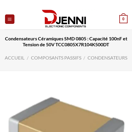
Skip
to
content
0
Condensateurs Céramiques SMD 0805 : Capacité 100nF et
Tension de 50V TCC0805X7R104K500DT
ACCUEIL
/
COMPOSANTS PASSIFS
/
CONDENSATEURS