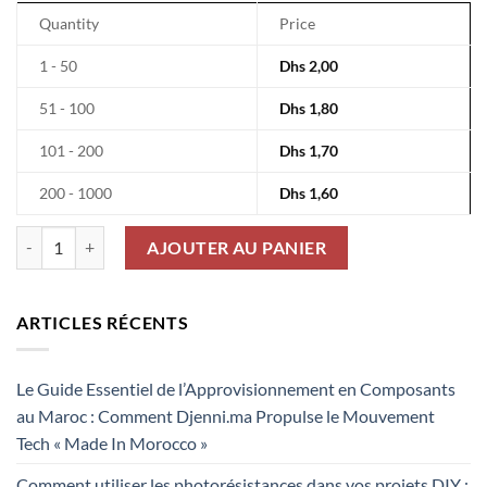
Quantity
Price
1 - 50
Dhs
2,00
51 - 100
Dhs
1,80
101 - 200
Dhs
1,70
200 - 1000
Dhs
1,60
quantité de Condensateurs Céramiques SMD 0805 : Capacité 100nF
AJOUTER AU PANIER
ARTICLES RÉCENTS
Le Guide Essentiel de l’Approvisionnement en Composants
au Maroc : Comment Djenni.ma Propulse le Mouvement
Tech « Made In Morocco »
Comment utiliser les photorésistances dans vos projets DIY :