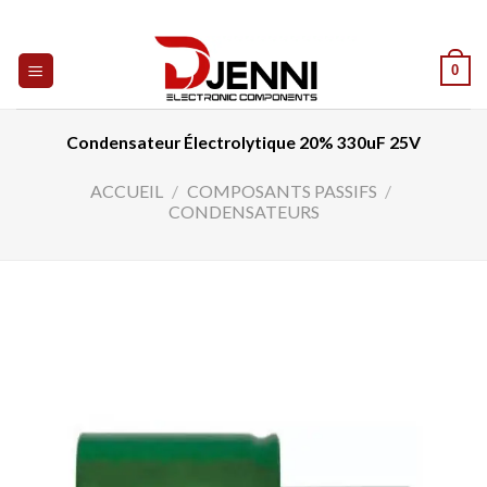
Skip
to
content
0
Condensateur Électrolytique 20% 330uF 25V
ACCUEIL
/
COMPOSANTS PASSIFS
/
CONDENSATEURS