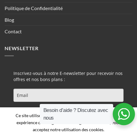
Politique de Confidentialité
Blog
Contact
NEWSLETTER
Inscrivez-vous à notre E-newsletter pour recevoir nos
offres et nos bons plans :
Besoin d’aide ? Discutez avec
S'INSCRIRE
Ce site utilise des cookies pour vous offrir une meilleure
nous
expérience de navigation. En naviguant sur ce site, vous
acceptez notre utilisation des cookies.