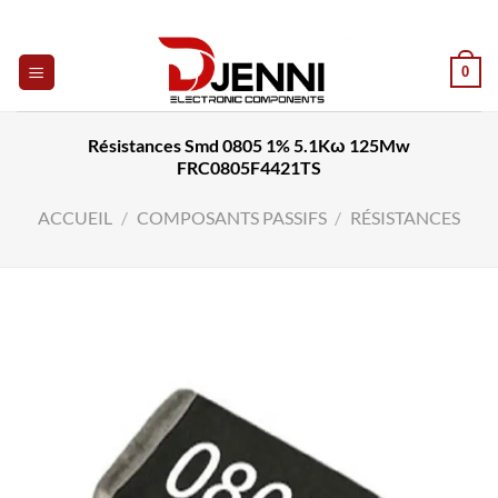
Skip
to
content
0
Résistances Smd 0805 1% 5.1Kω 125Mw
FRC0805F4421TS
ACCUEIL
/
COMPOSANTS PASSIFS
/
RÉSISTANCES