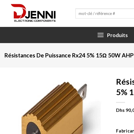
Skip
to
Recherche
pour :
content
Produits
Résistances De Puissance Rx24 5% 15Ω 50W AH
Rési
5% 
Dhs
90,
Fabrica