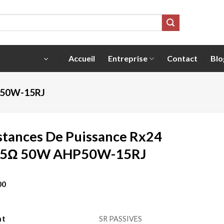
Accueil
Entreprise
Contact
Blo
P50W-15RJ
stances De Puissance Rx24
15Ω 50W AHP50W-15RJ
00
nt
SR PASSIVES