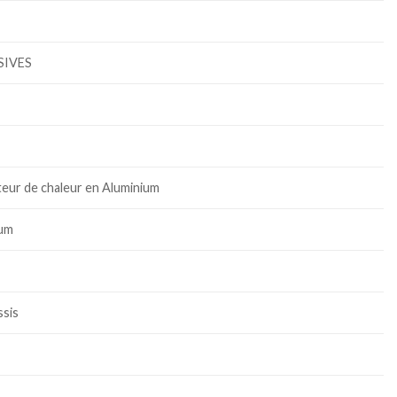
SIVES
teur de chaleur en Aluminium
ium
ssis