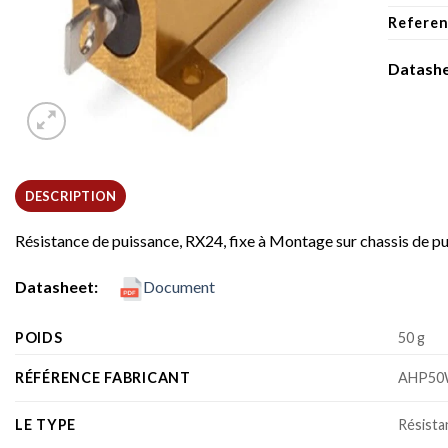
Referen
Datas
DESCRIPTION
Résistance de puissance, RX24, fixe à Montage sur chassis de p
Datasheet:
Document
POIDS
50 g
RÉFÉRENCE FABRICANT
AHP50
LE TYPE
Résista