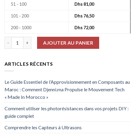
51 - 100
Dhs
81,00
101 - 200
Dhs
76,50
200 - 1000
Dhs
72,00
quantité de Résistances De Puissance Rx24 5% 15Ω 50W AHP5
AJOUTER AU PANIER
ARTICLES RÉCENTS
Le Guide Essentiel de l’Approvisionnement en Composants au
Maroc : Comment Djenni.ma Propulse le Mouvement Tech
« Made In Morocco »
Comment utiliser les photorésistances dans vos projets DIY :
guide complet
Comprendre les Capteurs à Ultrasons