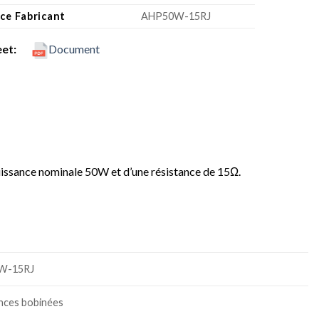
ce Fabricant
AHP50W-15RJ
heet:
Document
uissance nominale 50W et d’une résistance de 15Ω.
W-15RJ
nces bobinées