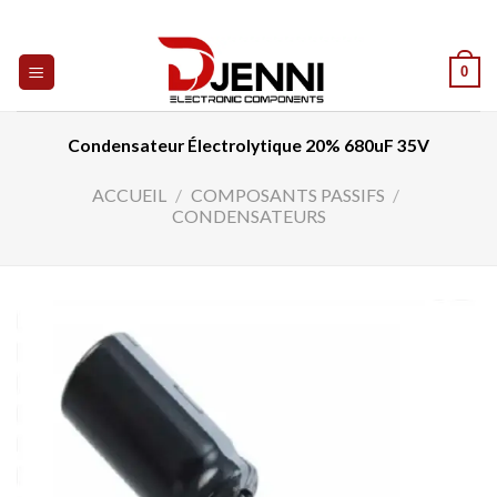
Skip
to
content
0
Condensateur Électrolytique 20% 680uF 35V
ACCUEIL
/
COMPOSANTS PASSIFS
/
CONDENSATEURS