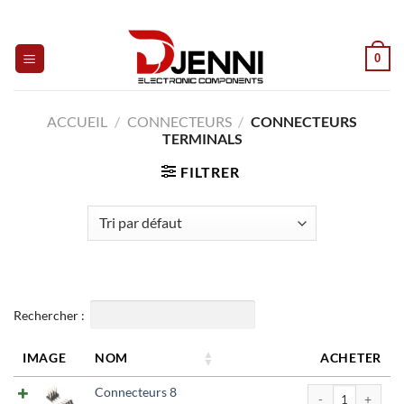
Skip
to
content
0
ACCUEIL
/
CONNECTEURS
/
CONNECTEURS
TERMINALS
FILTRER
Rechercher :
IMAGE
NOM
ACHETER
quantité de Con
Connecteurs 8