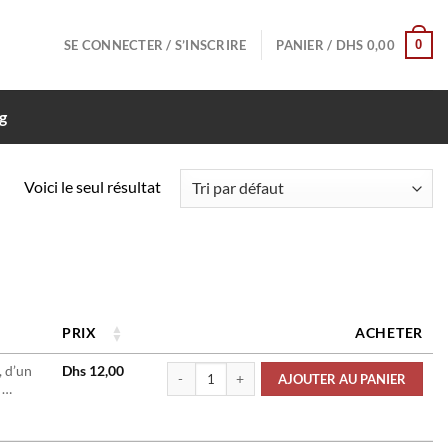
0
SE CONNECTER / S’INSCRIRE
PANIER /
DHS
0,00
g
Voici le seul résultat
PRIX
ACHETER
quantité de Connecteurs Dsub 9 Broches 3A 12
 d’un
Dhs
12,00
AJOUTER AU PANIER
 …