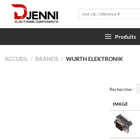
Skip
to
Recherche
pour :
content
Produits
ACCUEIL
/
BRANDS
/
WURTH ELEKTRONIK
Rechercher :
IMAGE