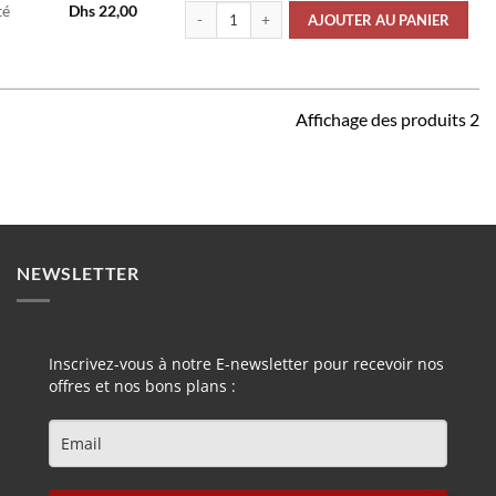
quantité de Condensateur Électrolytique 20% 
té
Dhs
22,00
AJOUTER AU PANIER
Affichage des produits 2
NEWSLETTER
Inscrivez-vous à notre E-newsletter pour recevoir nos
offres et nos bons plans :