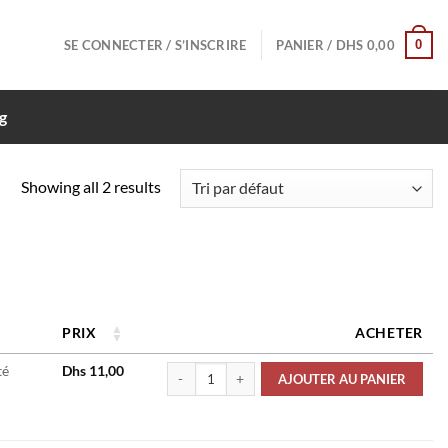
0
SE CONNECTER / S’INSCRIRE
PANIER /
DHS
0,00
g
Showing all 2 results
PRIX
ACHETER
quantité de Condensateur Électrolytique 20% 
té
Dhs
11,00
AJOUTER AU PANIER