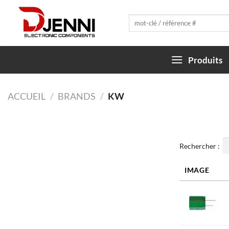
Skip
to
Recherche
pour :
content
Produits
ACCUEIL
/
BRANDS
/
KW
Rechercher :
IMAGE