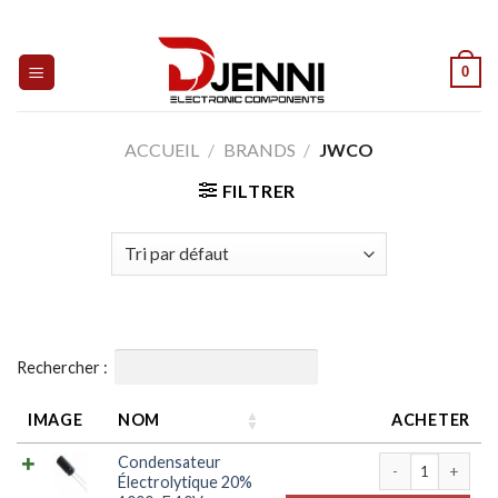
Skip
to
content
0
ACCUEIL
/
BRANDS
/
JWCO
FILTRER
Rechercher :
IMAGE
NOM
ACHETER
quantité de Con
Condensateur
Électrolytique 20%