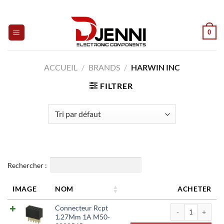
Skip
to
content
0
ACCUEIL
/
BRANDS
/
HARWIN INC
FILTRER
Rechercher :
IMAGE
NOM
ACHETER
quantité de Con
Connecteur Rcpt
1.27Mm 1A M50-