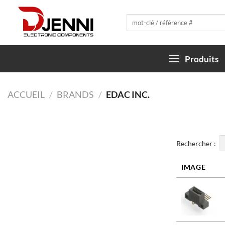
Skip
to
Recherche
pour :
content
Produits
ACCUEIL
/
BRANDS
/
EDAC INC.
Rechercher :
IMAGE