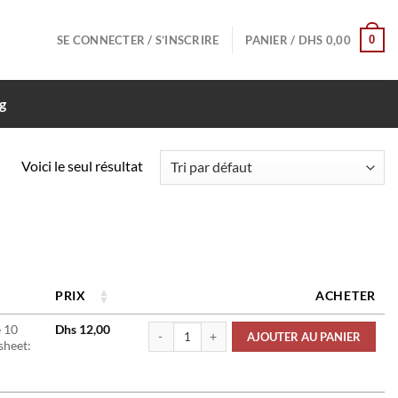
0
SE CONNECTER / S’INSCRIRE
PANIER /
DHS
0,00
g
Voici le seul résultat
PRIX
ACHETER
quantité de Connecteurs Edge Dual Female 10
 10
Dhs
12,00
AJOUTER AU PANIER
asheet: